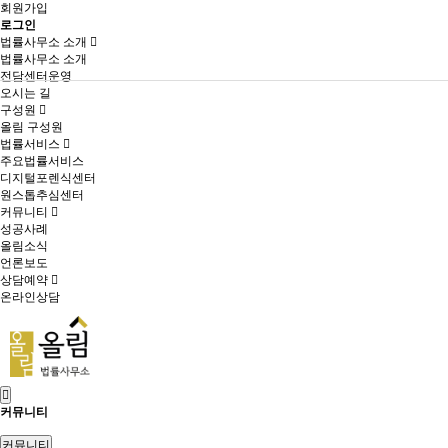
회원가입
로그인
법률사무소 소개
법률사무소 소개
전담센터운영
오시는 길
구성원
올림 구성원
법률서비스
주요법률서비스
디지털포렌식센터
원스톱추심센터
커뮤니티
성공사례
올림소식
언론보도
상담예약
온라인상담
커뮤니티
커뮤니티