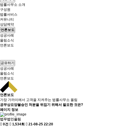
법률사무소 소개
구성원
법률서비스
커뮤니티
상담예약
언론보도
성공사례
올림소식
언론보도
공유하기
성공사례
올림소식
언론보도
언론보도
가장 가까이에서 고객을 지켜주는 법률사무소 올림
공무상요양불승인 처분을 뒤집기 위해서 필요한 것은?
페이지 정보
법무법인올림
0건
1,534회
21-08-25 22:20