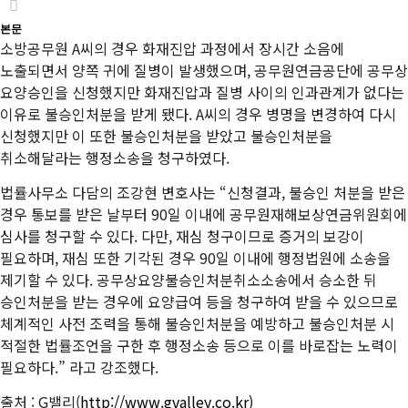
본문
소방공무원 A씨의 경우 화재진압 과정에서 장시간 소음에
노출되면서 양쪽 귀에 질병이 발생했으며, 공무원연금공단에 공무상
요양승인을 신청했지만 화재진압과 질병 사이의 인과관계가 없다는
이유로 불승인처분을 받게 됐다. A씨의 경우 병명을 변경하여 다시
신청했지만 이 또한 불승인처분을 받았고 불승인처분을
취소해달라는 행정소송을 청구하였다.
법률사무소 다담의 조강현 변호사는 “신청결과, 불승인 처분을 받은
경우 통보를 받은 날부터 90일 이내에 공무원재해보상연금위원회에
심사를 청구할 수 있다. 다만, 재심 청구이므로 증거의 보강이
필요하며, 재심 또한 기각된 경우 90일 이내에 행정법원에 소송을
제기할 수 있다. 공무상요양불승인처분취소소송에서 승소한 뒤
승인처분을 받는 경우에 요양급여 등을 청구하여 받을 수 있으므로
체계적인 사전 조력을 통해 불승인처분을 예방하고 불승인처분 시
적절한 법률조언을 구한 후 행정소송 등으로 이를 바로잡는 노력이
필요하다.” 라고 강조했다.
출처 : G밸리(
http://www.gvalley.co.kr)