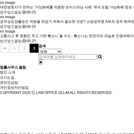
no image
대전변호사가 전하는 ‘가상화폐를 악용한 보이스피싱 사례’
국내 포탈 가상화폐 정보 
법무법인올림
08-25
no image
공무상요양불승인 처분을 뒤집기 위해서 필요한 것은?
소방공무원 A씨의 경우 화재진
법무법인올림
08-25
no image
교통사고 후 명함만 주고 가면 뺑소니 될 수도..
뺑소니는 운전자의 과실로 인명피해가 
법무법인올림
08-25
검색
1
2
3
법률사무소 올림
법인 소개
오시는길
온라인상담
개인정보처리방침
COPYRIGHT 2026 ⓒ LAW OFFICE OLLIM ALL RIGHTS RESERVED.