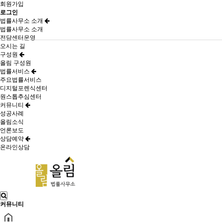
회원가입
로그인
법률사무소 소개
법률사무소 소개
전담센터운영
오시는 길
구성원
올림 구성원
법률서비스
주요법률서비스
디지털포렌식센터
원스톱추심센터
커뮤니티
성공사례
올림소식
언론보도
상담예약
온라인상담
커뮤니티