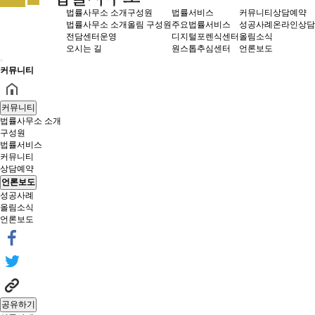
법률사무소 소개
구성원
법률서비스
커뮤니티
상담예약
법률사무소 소개
올림 구성원
주요법률서비스
성공사례
온라인상담
전담센터운영
디지털포렌식센터
올림소식
오시는 길
원스톱추심센터
언론보도
커뮤니티
커뮤니티
법률사무소 소개
구성원
법률서비스
커뮤니티
상담예약
언론보도
성공사례
올림소식
언론보도
공유하기