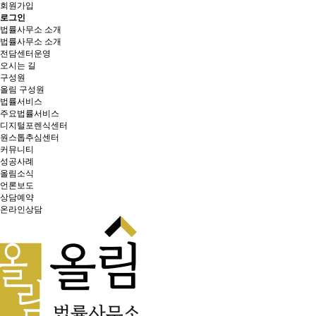
회원가입
로그인
법률사무소 소개
법률사무소 소개
전담센터운영
오시는 길
구성원
올림 구성원
법률서비스
주요법률서비스
디지털포렌식센터
원스톱추심센터
커뮤니티
성공사례
올림소식
언론보도
상담예약
온라인상담